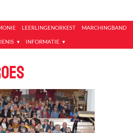
MONIE
LEERLINGENORKEST
MARCHINGBAND
DENIS
INFORMATIE
roes