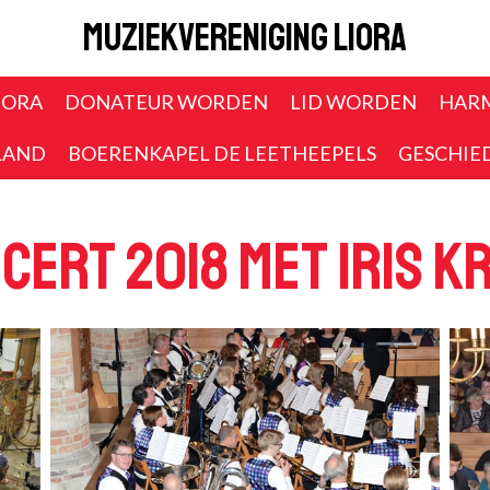
Muziekvereniging Liora
IORA
DONATEUR WORDEN
LID WORDEN
HAR
LAND
BOERENKAPEL DE LEETHEEPELS
GESCHIE
ert 2018 met Iris K