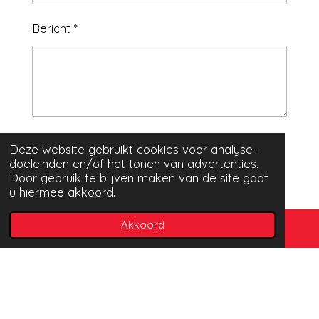
Bericht *
Verzenden
Deze website gebruikt cookies voor analyse-
doeleinden en/of het tonen van advertenties.
Door gebruik te blijven maken van de site gaat
u hiermee akkoord.
Akkoord
Adres
Van Weelystraat 2
2678 AV De Lier
© 2023 - 2026 Muziekvereniging Liora | De Lier
Powered by
JouwWeb