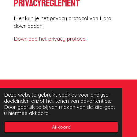
Privacyreglement
Hier kun je het privacy protocol van Liora
downloaden:
Download het privacy protocol
Deze website gebruikt cookies voor analyse-
Adres
Van Weelystraat 2
2678 AV De Lier
doeleinden en/of het tonen van advertenties.
Door gebruik te blijven maken van de site gaat
u hiermee akkoord.
© 2023 - 2026 Muziekvereniging Liora | De Lier
Powered by
JouwWeb
Akkoord