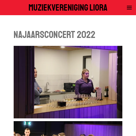
Muziekvereniging Liora
Ga
direct
naar
de
Najaarsconcert 2022
hoofdinhoud