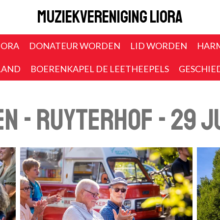
Muziekvereniging Liora
IORA
DONATEUR WORDEN
LID WORDEN
HAR
LAND
BOERENKAPEL DE LEETHEEPELS
GESCHIE
n - Ruyterhof - 29 j