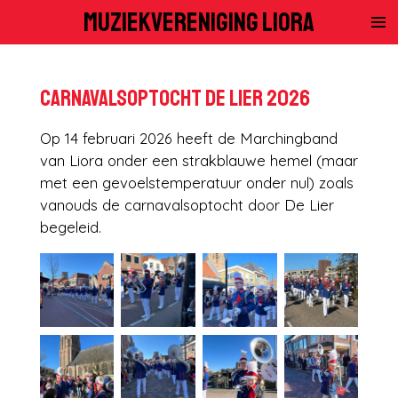
Muziekvereniging Liora
Ga
direct
naar
de
Carnavalsoptocht De Lier 2026
hoofdinhoud
Op 14 februari 2026 heeft de Marchingband
van Liora onder een strakblauwe hemel (maar
met een gevoelstemperatuur onder nul) zoals
vanouds de carnavalsoptocht door De Lier
begeleid.