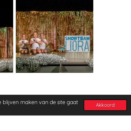
e blijven maken van de site gaat
Akkoord
Powered by
JouwWeb