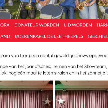
IORA
DONATEUR WORDEN
LID WORDEN
HAR
LAND
BOERENKAPEL DE LEETHEEPELS
GESCHIE
eam van Liora een aantal geweldige shows opgevoerd 
einde van het jaar afscheid nemen van het Showteam
ok, nog één maal te laten stralen en in het zonnetje t