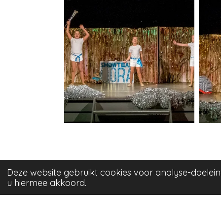
Deze website gebruikt cookies voor analyse-doelein
u hiermee akkoord.
Adres
Van Weelystraat 2
2678 AV De Lier
© 2023 - 2026 Muziekvereniging Liora | De Lier